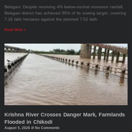
Belagavi: Despite receiving 4% below-normal monsoon rainfall,
Belagavi district has achieved 95% of its sowing target, covering
7.16 lakh hectares against the planned 7.52 lakh
Read More »
Krishna River Crosses Danger Mark, Farmlands
Flooded in Chikodi
August 5, 2026
No Comments