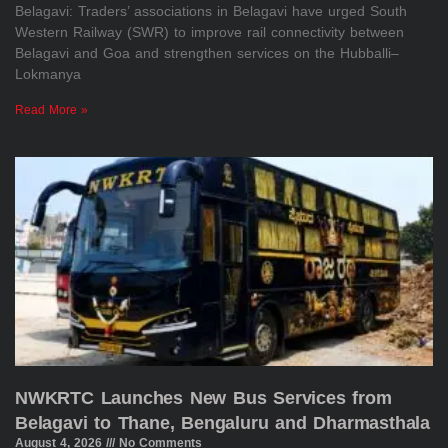
Belagavi: Traders’ associations in Belagavi have urged South
Western Railway (SWR) to improve rail connectivity between
Belagavi and Goa and strengthen services on the Hubballi–
Lokmanya
Read More »
NWKRTC Launches New Bus Services from
Belagavi to Thane, Bengaluru and Dharmasthala
August 4, 2026
No Comments