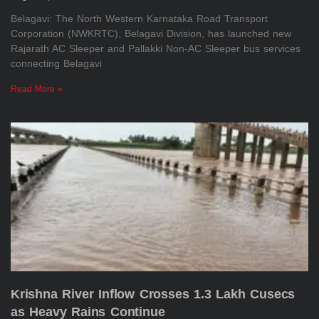
Belagavi: The North Western Karnataka Road Transport
Corporation (NWKRTC), Belagavi Division, has launched new
Rajarath AC Sleeper and Pallakki Non-AC Sleeper bus services
connecting Belagavi
Read More »
Krishna River Inflow Crosses 1.3 Lakh Cusecs
as Heavy Rains Continue