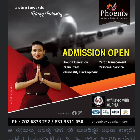
ಈ ರಸ್ತೆಯನ್ನು ಆದಷ್ಟು ಬೇಗ ಸರಿ ಮಾಡದಿದ್ದರೆ ಅಥವಾ ತಾತ್ಕಾಲಿಕ
ವ್ಯವಸ್ಥೆಯನ್ನು ಮಾಡದಿದ್ದರೆ ಮುಂದಿನ ದಿನಗಳಲ್ಲಿ ಖಂಡಿತ ಡಿಗ್ರಿ ಕಾಲೇಜಿನ